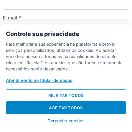
E-mail
*
Controle sua privacidade
Site
Para melhorar a sua experiência na plataforma e prover
serviços personalizados, utilizamos cookies. Ao aceitar,
você terá acesso a todas as funcionalidades do site. Se
clicar em "Rejeitar", os cookies que não forem estritamente
necessários serão desativados.
Salvar meus dados neste navegador para a próxima vez
que eu comentar.
Atendimento ao titular de dados
REJEITAR TODOS
ACEITAR TODOS
Desenvolvido por Diogo Soares
Gerenciar cookies