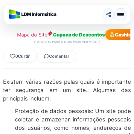
LDM Informática
Mapa do Site
Cupons de Descontos
Cashba
←
ARRASTE PARA O LADO PARA VER MAIS
→
Ir
0
Curtir
Comentar
para
o
conteúdo
Existem várias razões pelas quais é importante
ter segurança em um site. Algumas das
principais incluem:
Proteção de dados pessoais: Um site pode
coletar e armazenar informações pessoais
dos usuários, como nomes, endereços de