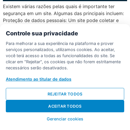
Existem várias razões pelas quais é importante ter
segurança em um site. Algumas das principais incluem:
Proteção de dados pessoais: Um site pode coletar e
armazenar informações pessoais dos usuários, como
Controle sua privacidade
nomes, endereços de e-mail e números de cartão de
crédito. É importante garantir que esses dados estejam
Para melhorar a sua experiência na plataforma e prover
protegidos contra acesso não autorizado. Prevenção de
serviços personalizados, utilizamos cookies. Ao aceitar,
[…]
você terá acesso a todas as funcionalidades do site. Se
clicar em "Rejeitar", os cookies que não forem estritamente
necessários serão desativados.
Desenvolvido por Diogo Soares
Atendimento ao titular de dados
REJEITAR TODOS
ACEITAR TODOS
Gerenciar cookies