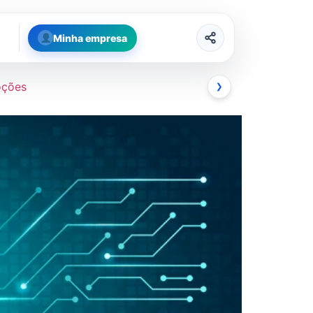
Minha empresa
oções
❯