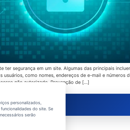
te ter segurança em um site. Algumas das principais inclu
s usuários, como nomes, endereços de e-mail e números de
acesso não autorizado. Prevenção de […]
viços personalizados,
 funcionalidades do site. Se
e necessários serão