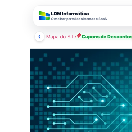
LDM Informática
O melhor portal de sistemas e SaaS
❮
Mapa do Site
Cupons de Desconto
Ir
para
o
conteúdo