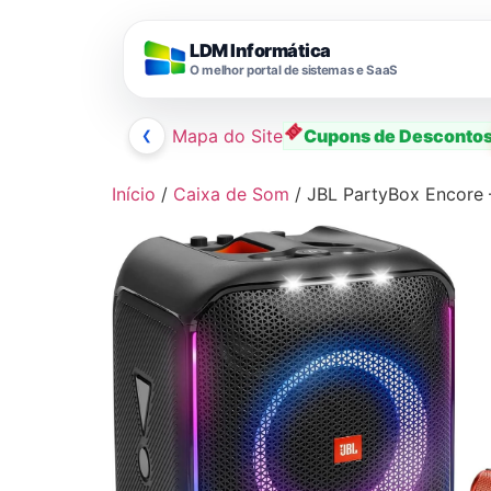
LDM Informática
O melhor portal de sistemas e SaaS
❮
Mapa do Site
Cupons de Desconto
Ir
Início
/
Caixa de Som
/ JBL PartyBox Encore 
para
o
conteúdo