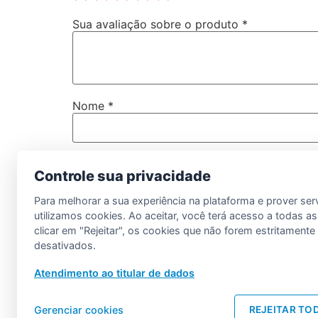
Sua avaliação sobre o produto
*
Nome
*
E-mail
*
Controle sua privacidade
Para melhorar a sua experiência na plataforma e prover ser
Salvar meus dados neste navegador para a
utilizamos cookies. Ao aceitar, você terá acesso a todas as
clicar em "Rejeitar", os cookies que não forem estritament
desativados.
Atendimento ao titular de dados
Gerenciar cookies
REJEITAR TO
LDM Informática