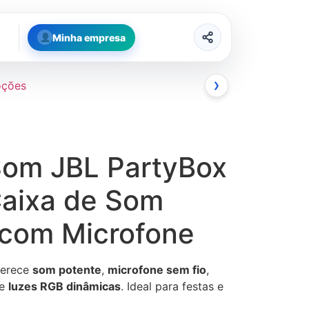
Minha empresa
oções
❯
Som JBL PartyBox
Caixa de Som
 com Microfone
erece
som potente
,
microfone sem fio
,
e
luzes RGB dinâmicas
. Ideal para festas e