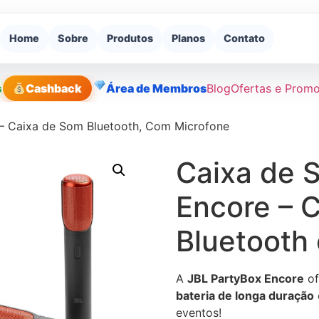
Home
Sobre
Produtos
Planos
Contato
s
Cashback
Área de Membros
Blog
Ofertas e Prom
– Caixa de Som Bluetooth, Com Microfone
Caixa de 
Encore – 
Bluetooth
A
JBL PartyBox Encore
of
bateria de longa duração
eventos!