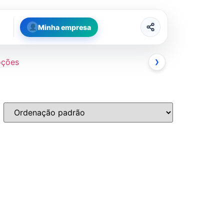
Minha empresa
oções
❯