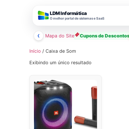
LDM Informática
O melhor portal de sistemas e SaaS
❮
Mapa do Site
Cupons de Desconto
Ir
Início
/ Caixa de Som
para
Exibindo um único resultado
o
conteúdo