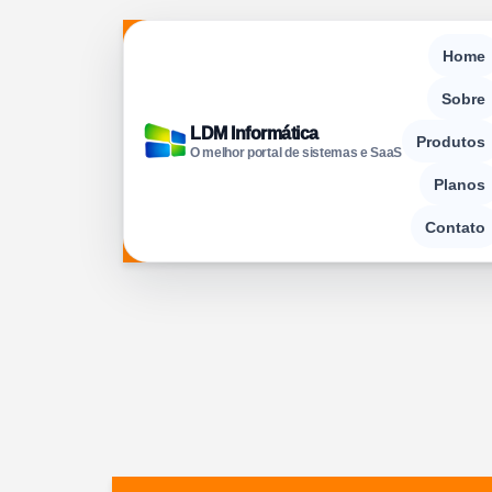
Home
Sobre
LDM Informática
Produtos
O melhor portal de sistemas e SaaS
Planos
Contato
Ir
para
o
conteúdo