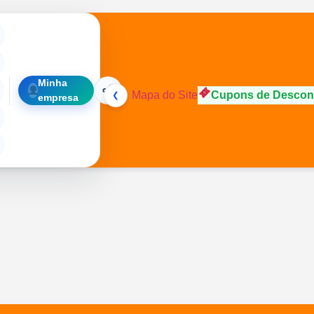
Minha
❮
Mapa do Site
Cupons de Descon
empresa