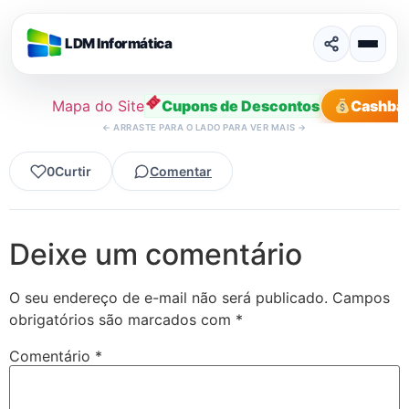
LDM Informática
Mapa do Site
Cupons de Descontos
Cashba
←
ARRASTE PARA O LADO PARA VER MAIS
→
Ir
0
Curtir
Comentar
para
o
conteúdo
Deixe um comentário
O seu endereço de e-mail não será publicado.
Campos
obrigatórios são marcados com
*
Comentário
*