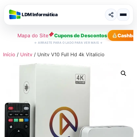
LDM Informática
Mapa do Site
Cupons de Descontos
Cashba
←
ARRASTE PARA O LADO PARA VER MAIS
→
Ir
Início
/
Unitv
/ Unitv V10 Full Hd 4k Vitalicio
para
o
conteúdo