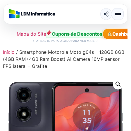
LDM Informática
Mapa do Site
Cupons de Descontos
Cashba
←
ARRASTE PARA O LADO PARA VER MAIS
→
Ir
Início
/ Smartphone Motorola Moto g04s – 128GB 8GB
para
(4GB RAM+4GB Ram Boost) AI Camera 16MP sensor
o
FPS lateral – Grafite
conteúdo