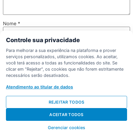
Nome
*
Controle sua privacidade
E-mail
*
Para melhorar a sua experiência na plataforma e prover
serviços personalizados, utilizamos cookies. Ao aceitar,
você terá acesso a todas as funcionalidades do site. Se
clicar em "Rejeitar", os cookies que não forem estritamente
Salvar meus dados neste navegador para a próxima vez
necessários serão desativados.
que eu comentar.
Atendimento ao titular de dados
REJEITAR TODOS
ACEITAR TODOS
Desenvolvido por Diogo Soares
Gerenciar cookies