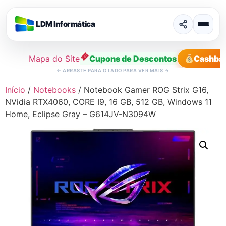
LDM Informática
Mapa do Site
Cupons de Descontos
Cashba
←
ARRASTE PARA O LADO PARA VER MAIS
→
Ir
Início
/
Notebooks
/ Notebook Gamer ROG Strix G16,
para
NVidia RTX4060, CORE I9, 16 GB, 512 GB, Windows 11
o
Home, Eclipse Gray – G614JV-N3094W
conteúdo