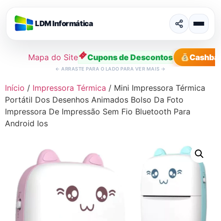
LDM Informática
Mapa do Site
Cupons de Descontos
Cashba
←
ARRASTE PARA O LADO PARA VER MAIS
→
Início
/
Impressora Térmica
/ Mini Impressora Térmica
Portátil Dos Desenhos Animados Bolso Da Foto
Impressora De Impressão Sem Fio Bluetooth Para
Android Ios