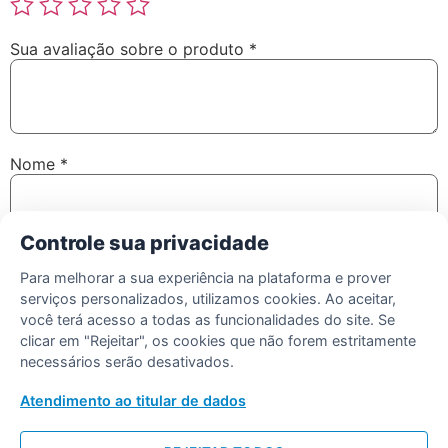
Sua avaliação sobre o produto
*
Nome
*
Controle sua privacidade
E-mail
*
Para melhorar a sua experiência na plataforma e prover
serviços personalizados, utilizamos cookies. Ao aceitar,
você terá acesso a todas as funcionalidades do site. Se
clicar em "Rejeitar", os cookies que não forem estritamente
Salvar meus dados neste navegador para a próxima vez
necessários serão desativados.
que eu comentar.
Atendimento ao titular de dados