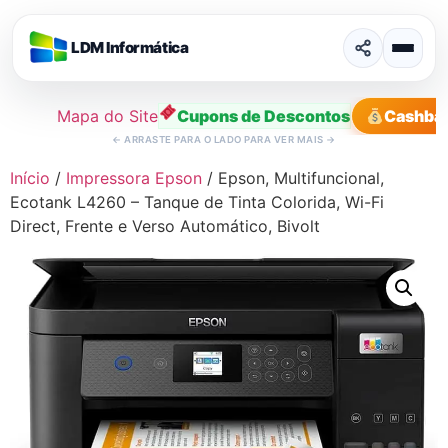
LDM Informática
Mapa do Site
Cupons de Descontos
Cashba
←
ARRASTE PARA O LADO PARA VER MAIS
→
Ir
Início
/
Impressora Epson
/ Epson, Multifuncional,
para
Ecotank L4260 – Tanque de Tinta Colorida, Wi-Fi
o
Direct, Frente e Verso Automático, Bivolt
conteúdo