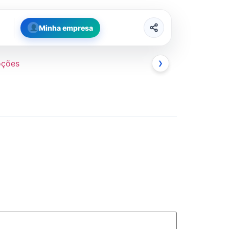
Minha empresa
oções
❯