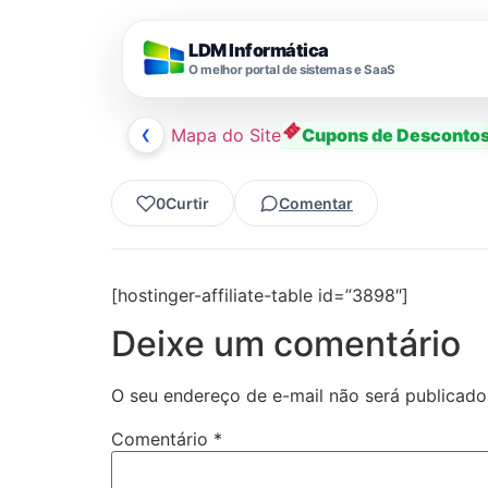
LDM Informática
O melhor portal de sistemas e SaaS
❮
Mapa do Site
Cupons de Desconto
Ir
0
Curtir
Comentar
para
o
conteúdo
[hostinger-affiliate-table id=”3898″]
Deixe um comentário
O seu endereço de e-mail não será publicado
Comentário
*