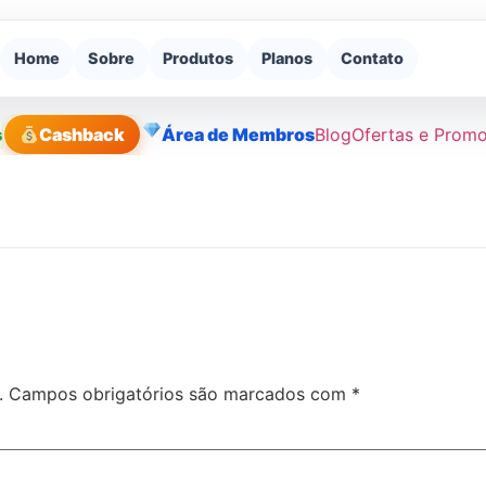
Home
Sobre
Produtos
Planos
Contato
s
Cashback
Área de Membros
Blog
Ofertas e Prom
.
Campos obrigatórios são marcados com
*