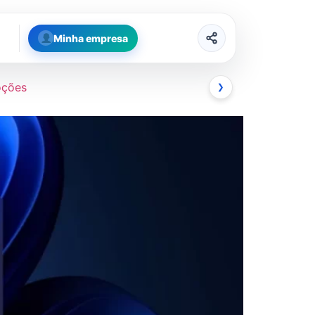
Minha empresa
oções
❯