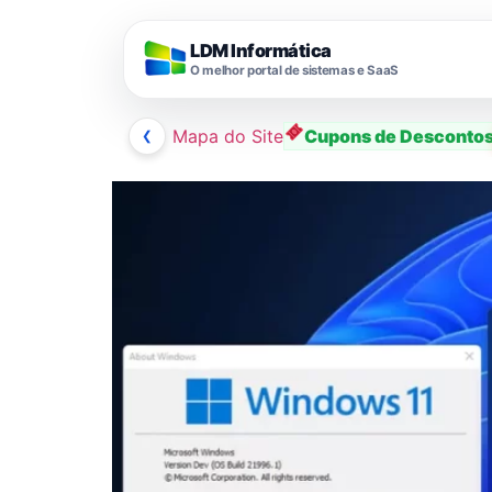
LDM Informática
O melhor portal de sistemas e SaaS
❮
Mapa do Site
Cupons de Desconto
Ir
para
o
conteúdo