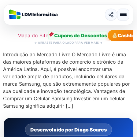
LDM Informática
Mapa do Site
Cupons de Descontos
Cashba
←
ARRASTE PARA O LADO PARA VER MAIS
→
Ir
Introdução ao Mercado Livre O Mercado Livre é uma
para
das maiores plataformas de comércio eletrônico da
o
América Latina. Aqui, é possível encontrar uma
conteúdo
variedade ampla de produtos, incluindo celulares da
marca Samsung, que são extremamente populares por
sua qualidade e inovação tecnológica. Vantagens de
Comprar um Celular Samsung Investir em um celular
Samsung significa adquirir […]
Desenvolvido por Diogo Soares