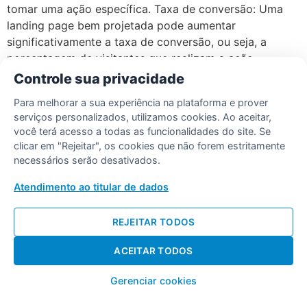
tomar uma ação específica. Taxa de conversão: Uma
landing page bem projetada pode aumentar
significativamente a taxa de conversão, ou seja, a
porcentagem de visitantes que realizam a ação
desejada. […]
Controle sua privacidade
Para melhorar a sua experiência na plataforma e prover
serviços personalizados, utilizamos cookies. Ao aceitar,
Desenvolvido por Diogo Soares
você terá acesso a todas as funcionalidades do site. Se
clicar em "Rejeitar", os cookies que não forem estritamente
necessários serão desativados.
Atendimento ao titular de dados
REJEITAR TODOS
ACEITAR TODOS
Gerenciar cookies