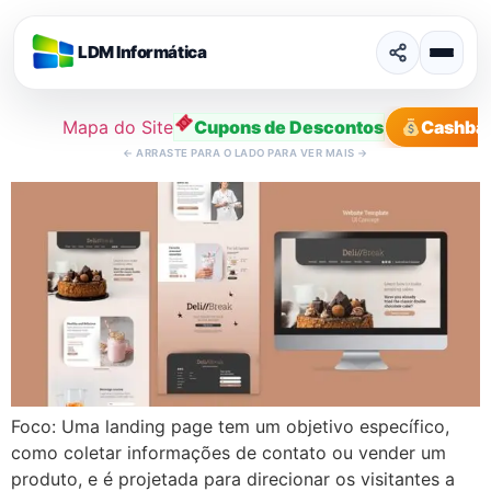
LDM Informática
Mapa do Site
Cupons de Descontos
Cashba
←
ARRASTE PARA O LADO PARA VER MAIS
→
Ir
para
o
conteúdo
Foco: Uma landing page tem um objetivo específico,
como coletar informações de contato ou vender um
produto, e é projetada para direcionar os visitantes a