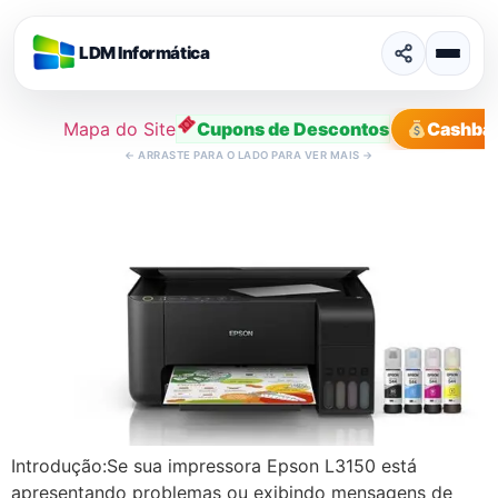
LDM Informática
Mapa do Site
Cupons de Descontos
Cashba
←
ARRASTE PARA O LADO PARA VER MAIS
→
Ir
para
o
conteúdo
Introdução:Se sua impressora Epson L3150 está
apresentando problemas ou exibindo mensagens de