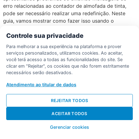
erro relacionadas ao contador de almofada de tinta,
pode ser necessário realizar uma redefinição. Neste
guia, vamos mostrar como fazer isso usando o
Programa de Ajuste da Epson e também como realizar
Controle sua privacidade
um reset manual. Passo a Passo para Redefinir a Epson
L3150 […]
Para melhorar a sua experiência na plataforma e prover
serviços personalizados, utilizamos cookies. Ao aceitar,
você terá acesso a todas as funcionalidades do site. Se
clicar em "Rejeitar", os cookies que não forem estritamente
Desenvolvido por Diogo Soares
necessários serão desativados.
Atendimento ao titular de dados
REJEITAR TODOS
ACEITAR TODOS
Gerenciar cookies