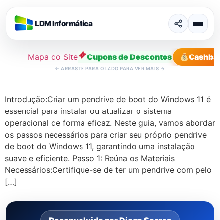
LDM Informática
Mapa do Site
Cupons de Descontos
Cashba
←
ARRASTE PARA O LADO PARA VER MAIS
→
Ir
para
Introdução:Criar um pendrive de boot do Windows 11 é
o
essencial para instalar ou atualizar o sistema
conteúdo
operacional de forma eficaz. Neste guia, vamos abordar
os passos necessários para criar seu próprio pendrive
de boot do Windows 11, garantindo uma instalação
suave e eficiente. Passo 1: Reúna os Materiais
Necessários:Certifique-se de ter um pendrive com pelo
[…]