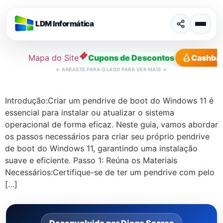
LDM Informática
Mapa do Site
Cupons de Descontos
Cashba
←
ARRASTE PARA O LADO PARA VER MAIS
→
Ir
para
Introdução:Criar um pendrive de boot do Windows 11 é
o
essencial para instalar ou atualizar o sistema
conteúdo
operacional de forma eficaz. Neste guia, vamos abordar
os passos necessários para criar seu próprio pendrive
de boot do Windows 11, garantindo uma instalação
suave e eficiente. Passo 1: Reúna os Materiais
Necessários:Certifique-se de ter um pendrive com pelo
[…]