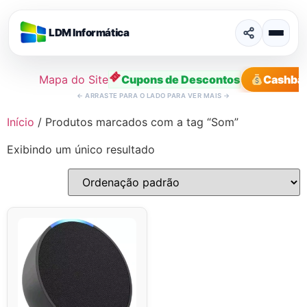
LDM Informática
Mapa do Site
Cupons de Descontos
Cashba
←
ARRASTE PARA O LADO PARA VER MAIS
→
Ir
Início
/ Produtos marcados com a tag “Som”
para
Exibindo um único resultado
o
conteúdo