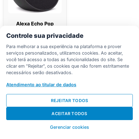
Alexa Echo Pop
Amazon Smart
Controle sua privacidade
Speaker Original Com
Garantia
Para melhorar a sua experiência na plataforma e prover
serviços personalizados, utilizamos cookies. Ao aceitar,
Saiba Mais
você terá acesso a todas as funcionalidades do site. Se
clicar em "Rejeitar", os cookies que não forem estritamente
necessários serão desativados.
Atendimento ao titular de dados
REJEITAR TODOS
Desenvolvido por Diogo Soares
ACEITAR TODOS
Gerenciar cookies