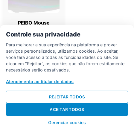
PEIBO Mouse
Bluetooth LED para
Controle sua privacidade
laptop, iPad, MacBook
Pro, mouse sem fio
Para melhorar a sua experiência na plataforma e prover
serviços personalizados, utilizamos cookies. Ao aceitar,
Saiba Mais
você terá acesso a todas as funcionalidades do site. Se
clicar em "Rejeitar", os cookies que não forem estritamente
necessários serão desativados.
Atendimento ao titular de dados
REJEITAR TODOS
Desenvolvido por Diogo Soares
ACEITAR TODOS
Gerenciar cookies