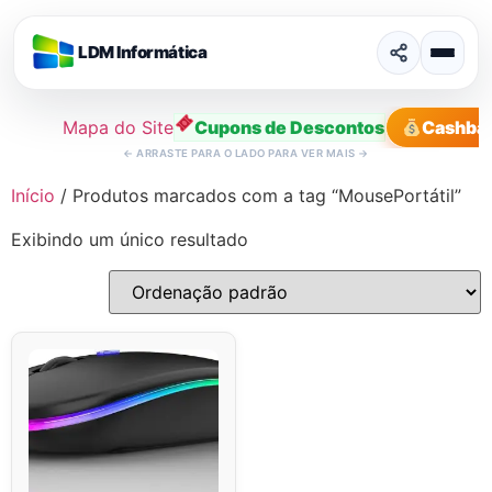
LDM Informática
Mapa do Site
Cupons de Descontos
Cashba
←
ARRASTE PARA O LADO PARA VER MAIS
→
Ir
Início
/ Produtos marcados com a tag “MousePortátil”
para
Exibindo um único resultado
o
conteúdo