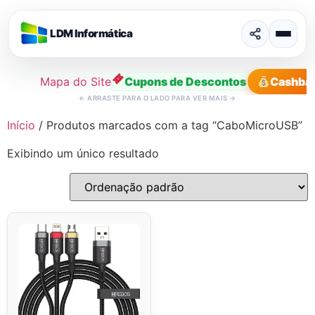
LDM Informática
Mapa do Site
Cupons de Descontos
Cashba
←
ARRASTE PARA O LADO PARA VER MAIS
→
Ir
Início
/ Produtos marcados com a tag “CaboMicroUSB”
para
Exibindo um único resultado
o
conteúdo