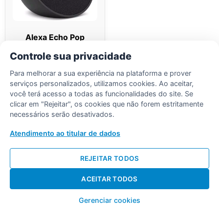
Alexa Echo Pop
Amazon Smart
Controle sua privacidade
Speaker Original Com
Garantia
Para melhorar a sua experiência na plataforma e prover
serviços personalizados, utilizamos cookies. Ao aceitar,
Saiba Mais
você terá acesso a todas as funcionalidades do site. Se
clicar em "Rejeitar", os cookies que não forem estritamente
necessários serão desativados.
Atendimento ao titular de dados
REJEITAR TODOS
Desenvolvido por Diogo Soares
ACEITAR TODOS
Gerenciar cookies