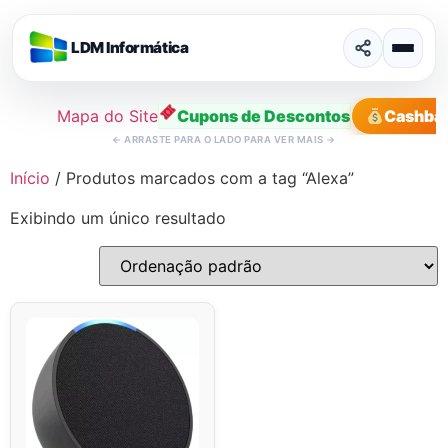
LDM Informática
Mapa do Site
Cupons de Descontos
Cashba
←
ARRASTE PARA O LADO PARA VER MAIS
→
Ir
Início
/ Produtos marcados com a tag “Alexa”
para
Exibindo um único resultado
o
conteúdo