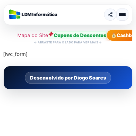
LDM Informática
Mapa do Site
Cupons de Descontos
Cashba
←
ARRASTE PARA O LADO PARA VER MAIS
→
Ir
[lwc_form]
para
o
conteúdo
Desenvolvido por Diogo Soares