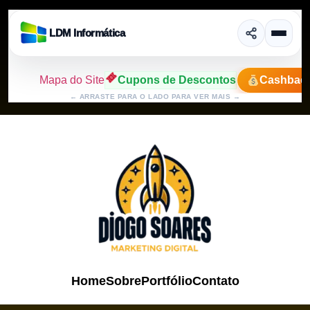
LDM Informática
Mapa do Site
Cupons de Descontos
Cashbac
←
ARRASTE PARA O LADO PARA VER MAIS
→
Home
Sobre
Portfólio
Contato