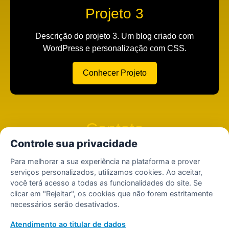
Projeto 3
Descrição do projeto 3. Um blog criado com
WordPress e personalização com CSS.
Conhecer Projeto
Contato
Controle sua privacidade
Se você tiver interesse em trabalhar comigo ou quiser
Para melhorar a sua experiência na plataforma e prover
saber mais sobre os meus projetos, entre em contato!
serviços personalizados, utilizamos cookies. Ao aceitar,
você terá acesso a todas as funcionalidades do site. Se
37 99922-5328
clicar em "Rejeitar", os cookies que não forem estritamente
necessários serão desativados.
Atendimento ao titular de dados