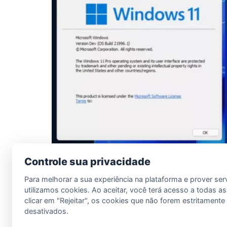
Controle sua privacidade
O Windows 11 é a última versão do sistema o
Para melhorar a sua experiência na plataforma e prover ser
ao seu antecessor, o Windows 10, incluindo
utilizamos cookies. Ao aceitar, você terá acesso a todas as
notáveis no Windows 11 é a nova interface de
clicar em "Rejeitar", os cookies que não forem estritament
desativados.