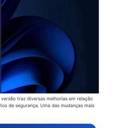
 versão traz diversas melhorias em relação
entos de segurança. Uma das mudanças mais