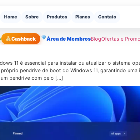
Home
Sobre
Produtos
Planos
Contato
s
Cashback
Área de Membros
Blog
Ofertas e Prom
ows 11 é essencial para instalar ou atualizar o sistema op
 próprio pendrive de boot do Windows 11, garantindo uma i
r um pendrive com pelo […]