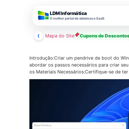
LDM Informática
O melhor portal de sistemas e SaaS
❮
Mapa do Site
Cupons de Desconto
Ir
para
Introdução:Criar um pendrive de boot do Wind
o
abordar os passos necessários para criar seu
conteúdo
os Materiais Necessários:Certifique-se de te