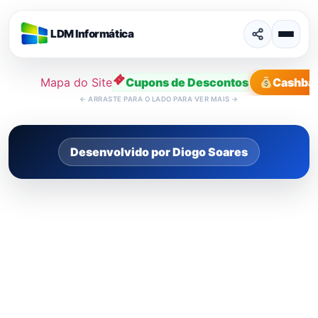
LDM Informática
Mapa do Site
Cupons de Descontos
Cashba
←
ARRASTE PARA O LADO PARA VER MAIS
→
Ir
para
Desenvolvido por Diogo Soares
o
conteúdo