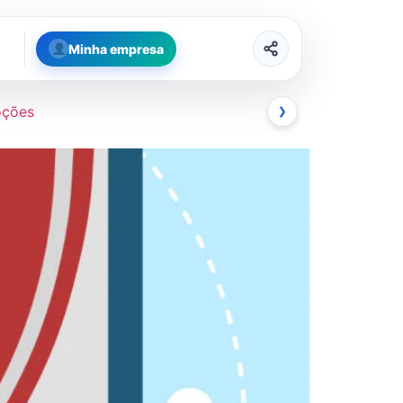
Minha empresa
oções
❯