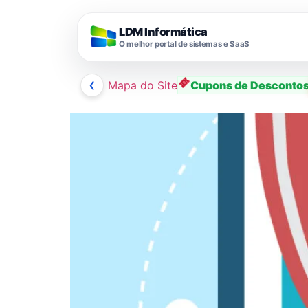
LDM Informática
O melhor portal de sistemas e SaaS
❮
Mapa do Site
Cupons de Desconto
Ir
para
o
conteúdo