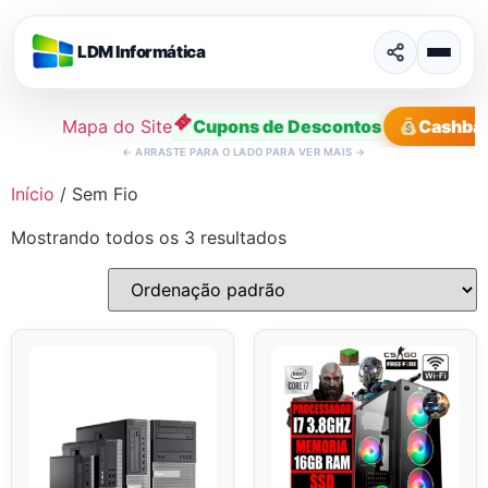
LDM Informática
Mapa do Site
Cupons de Descontos
Cashba
←
ARRASTE PARA O LADO PARA VER MAIS
→
Ir
Início
/ Sem Fio
para
Mostrando todos os 3 resultados
o
conteúdo